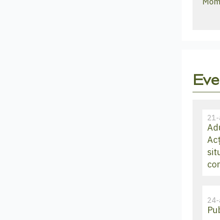
Mome
Eve
21-
Ad
Ac
sit
co
24-
Pub