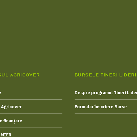
SUL AGRICOVER
BURSELE TINERI LIDERI
e
Despre programul Tineri Lider
 Agricover
Formular înscriere Burse
e finanțare
RMIER