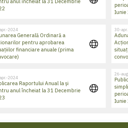
ntru anul încheiat la 31 Decembrie
perio
22
Iunie
apr.-2024
30-apr
unarea Generală Ordinară a
Aduna
ționarilor pentru aprobarea
Acțio
uațiilor financiare anuale (prima
situaț
nvocare)
convo
26-aug
apr.-2024
Publi
licarea Raportului Anual la și
simpli
ntru anul încheiat la 31 Decembrie
perio
23
Iunie