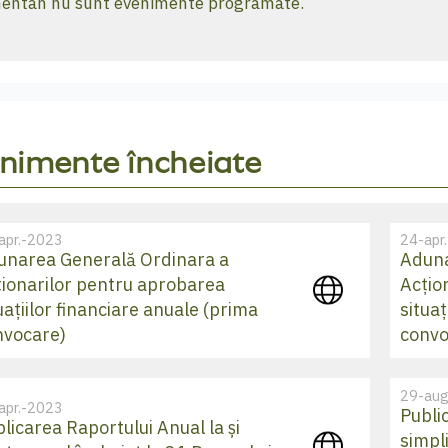
ntan nu sunt evenimente programate.
nimente încheiate
apr.-2023
24-apr
unarea Generală Ordinara a
Aduna
ționarilor pentru aprobarea
Acțio
uațiilor financiare anuale (prima
situaț
nvocare)
convo
29-aug
apr.-2023
Publi
licarea Raportului Anual la și
simpli