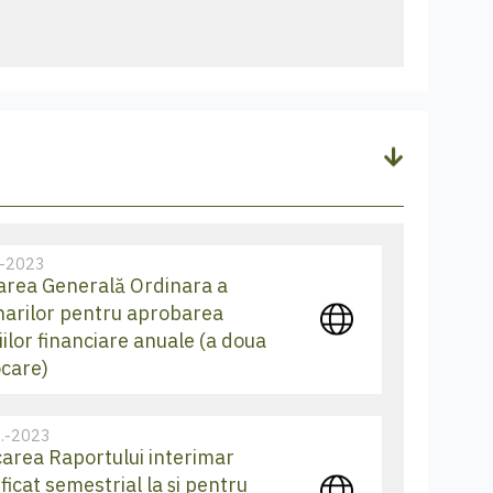
.-2023
rea Generală Ordinara a
narilor pentru aprobarea
iilor financiare anuale (a doua
care)
.-2023
carea Raportului interimar
ficat semestrial la și pentru