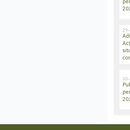
pe
20
29-
Ad
Ac
sit
co
30-
Pub
pe
20